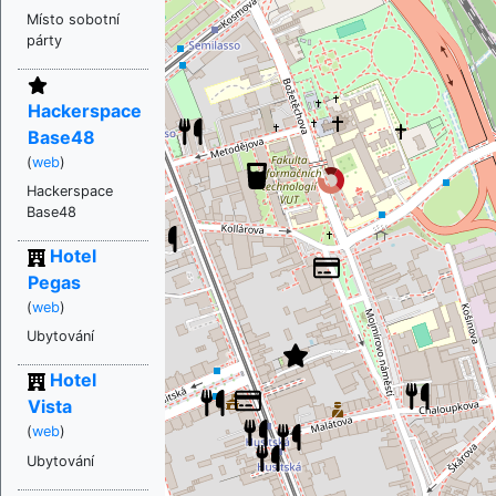
Místo sobotní
párty
Hackerspace
Base48
(
web
)
Hackerspace
Base48
Hotel
Pegas
(
web
)
Ubytování
Hotel
Vista
(
web
)
Ubytování