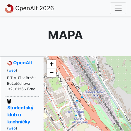
OpenAlt 2026
MAPA
OpenAlt
+
(
web
)
−
FIT VUT v Brně -
Božetěchova
1/2, 61266 Brno
Studentský
klub u
kachničky
(
web
)