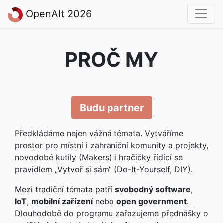
OpenAlt 2026
PROČ MY
Budu partner
Předkládáme nejen vážná témata. Vytváříme
prostor pro místní i zahraniční komunity a projekty,
novodobé kutily (Makers) i hračičky řídící se
pravidlem „Vytvoř si sám“ (Do-It-Yourself, DIY).
Mezi tradiční témata patří
svobodný software
,
IoT
,
mobilní zařízení
nebo
open government
.
Dlouhodobě do programu zařazujeme přednášky o