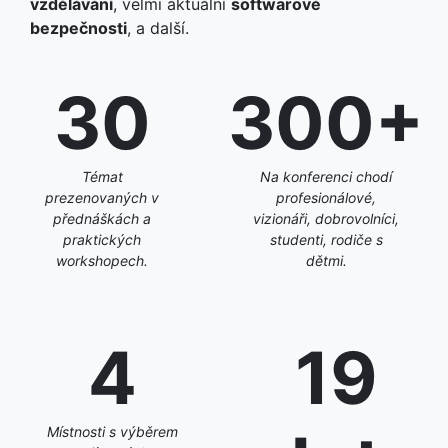
vzdělávání
, velmi aktuální
softwarové
bezpečnosti
, a další.
30
300+
Témat
Na konferenci chodí
prezenovaných v
profesionálové,
přednáškách a
vizionáři, dobrovolníci,
praktických
studenti, rodiče s
workshopech.
dětmi.
4
19
Místnosti s výběrem