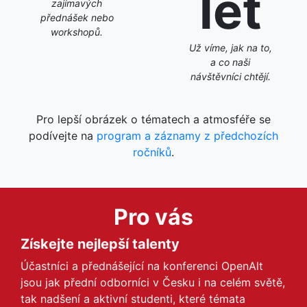
let
zajímavých
přednášek nebo
workshopů.
Už víme, jak na to,
a co naši
návštěvníci chtějí.
Pro lepší obrázek o tématech a atmosféře se
podívejte na
program a záznamy z předchozích
ročníků
.
Pro vás
Získejte nejlepší talenty
Účastníci a přednášející na konferenci OpenAlt
jsou jak přední odborníci v Česku i na celém světě,
tak nadšení a aktivní studenti, které témata